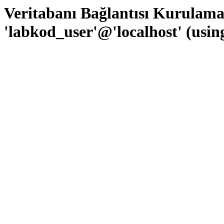
Veritabanı Bağlantısı Kurulam
'labkod_user'@'localhost' (usi