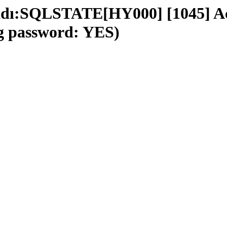
adı:SQLSTATE[HY000] [1045] Acc
ng password: YES)