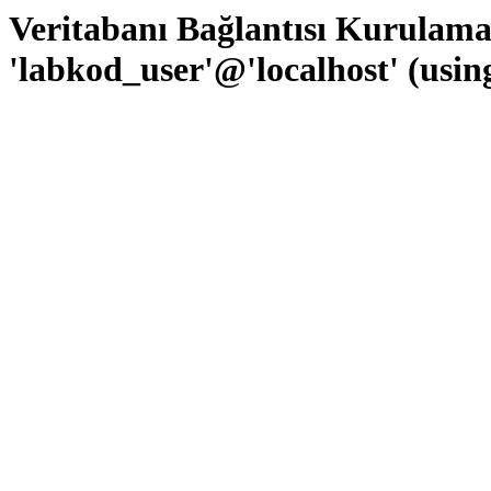
Veritabanı Bağlantısı Kurulam
'labkod_user'@'localhost' (usi