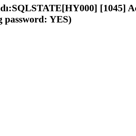
adı:SQLSTATE[HY000] [1045] Acc
ng password: YES)