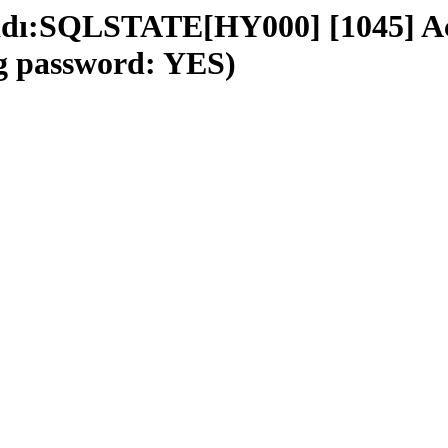
adı:SQLSTATE[HY000] [1045] Acc
ng password: YES)