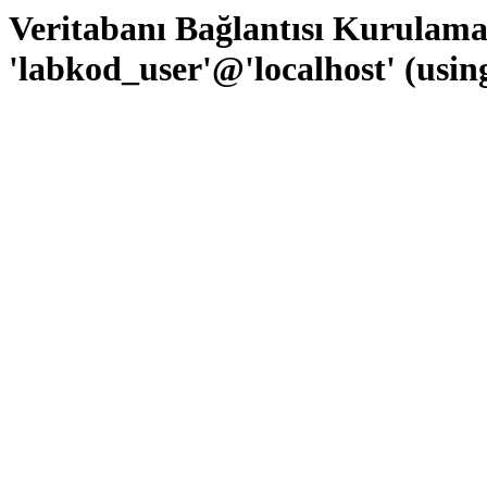
Veritabanı Bağlantısı Kurulam
'labkod_user'@'localhost' (usi